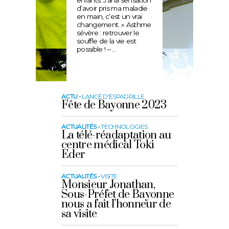
enfants. J’ai la sensation
d’avoir pris ma maladie
en main, c’est un vrai
changement. » Asthme
sévère : retrouver le
souffle de la vie est
possible ! – …
ACTU -
LANCÉ D'ESPADRILLE
Fête de Bayonne 2023
ACTUALITÉS -
TECHNOLOGIES
La télé-réadaptation au
centre médical Toki
Eder
ACTUALITÉS -
VISITE
Monsieur Jonathan,
Sous-Préfet de Bayonne
nous a fait l’honneur de
sa visite